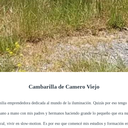
Cambarilla de Camero Viejo
milia emprendedora dedicada al mundo de la iluminación.
Quizás por eso tengo 
mano a mano con mis padres y hermanos haciendo grande lo pequeño que era nu
rural, vivir en slow-motion. Es por eso que comencé mis estudios y formación en