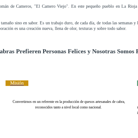
omán de Cameros, "El Camero Viejo". En este pequeño pueblo en La Rioja s
año sino en sabor. Es un trabajo duro, de cada día, de todas las semanas y lo 
oración es una creación nueva, llena de olor, texturas y sobre todo sabor.
bras Prefieren Personas Felices y Nosotras Somos F
Misión
C
onvertirnos en un referente en la producción de quesos artesanales de cabra,
reconocidos tanto a nivel local como nacional.